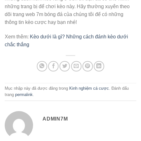
những trang bị để chơi kèo này. Hãy thường xuyên theo
dõi trang web 7m bóng đá của chúng tôi để có những
thông tin kèo cược hay bạn nhé!
Xem thêm:
Kèo dưới là gì? Những cách đánh kèo dưới
chắc thắng
Mục nhập này đã được đăng trong
Kinh nghiệm cá cược
. Đánh dấu
trang
permalink
.
ADMIN7M