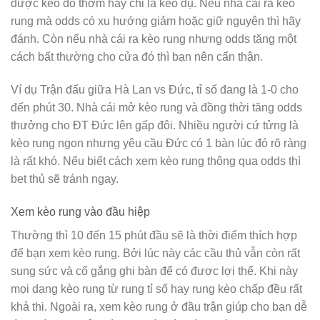
được kèo đó thơm hay chỉ là kèo dụ. Nếu nhà cái ra kèo
rung mà odds có xu hướng giảm hoặc giữ nguyên thì hãy
đánh. Còn nếu nhà cái ra kèo rung nhưng odds tăng một
cách bất thường cho cửa đó thì bạn nên cẩn thận.
Ví dụ Trận đấu giữa Hà Lan vs Đức, tỉ số đang là 1-0 cho
đến phút 30. Nhà cái mở kèo rung và đồng thời tăng odds
thưởng cho ĐT Đức lên gấp đôi. Nhiều người cứ tửng là
kèo rung ngon nhưng yêu cầu Đức có 1 bàn lúc đó rõ ràng
là rất khó. Nếu biết cách xem kèo rung thông qua odds thì
bet thủ sẽ tránh ngay.
Xem kèo rung vào đầu hiệp
Thường thì 10 đến 15 phút đầu sẽ là thời điểm thích hợp
để bạn xem kèo rung. Bởi lúc này các cầu thủ vẫn còn rất
sung sức và cố gắng ghi bàn để có được lợi thế. Khi này
mọi dạng kèo rung từ rung tỉ số hay rung kèo chấp đều rất
khả thi. Ngoài ra, xem kèo rung ở đầu trận giúp cho bạn dễ