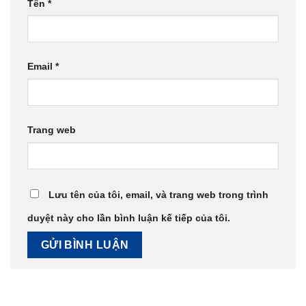
Tên
*
Email
*
Trang web
Lưu tên của tôi, email, và trang web trong trình
duyệt này cho lần bình luận kế tiếp của tôi.