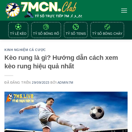
Chuyển
đến
nội
dung
TỶ LỆ KÈO
TỶ SỐ BÓNG RỔ
TỶ SỐ TENIS
TỶ SỐ BÓNG CHÀY
KINH NGHIỆM CÁ CƯỢC
Kèo rung là gì? Hướng dẫn cách xem
kèo rung hiệu quả nhất
ĐÃ ĐĂNG TRÊN
29/09/2023
BỞI
ADMIN7M