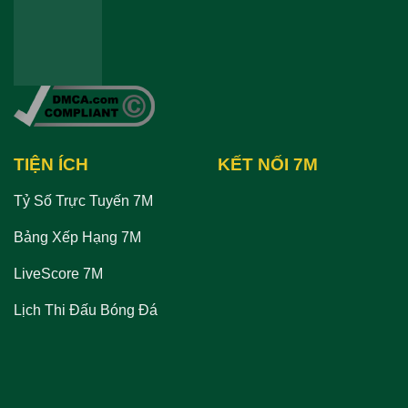
TIỆN ÍCH
KẾT NỐI 7M
Tỷ Số Trực Tuyến 7M
Bảng Xếp Hạng 7M
LiveScore 7M
Lịch Thi Đấu Bóng Đá