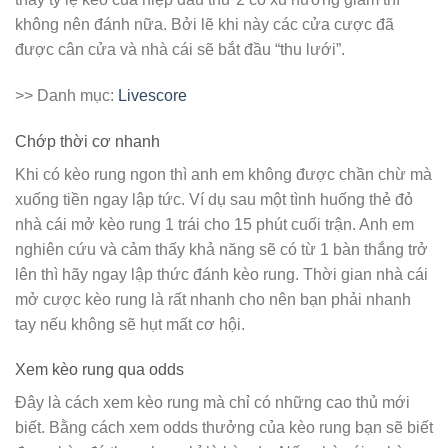
không nên đánh nữa. Bởi lẽ khi này các cửa cược đã
được cân cửa và nhà cái sẽ bắt đầu “thu lưới”.
>> Danh mục:
Livescore
Chớp thời cơ nhanh
Khi có kèo rung ngon thì anh em không được chần chừ mà
xuống tiền ngay lập tức. Ví dụ sau một tình huống thẻ đỏ
nhà cái mở kèo rung 1 trái cho 15 phút cuối trận. Anh em
nghiên cứu và cảm thấy khả năng sẽ có từ 1 bàn thắng trở
lên thì hãy ngay lập thức đánh kèo rung. Thời gian nhà cái
mở cược kèo rung là rất nhanh cho nên bạn phải nhanh
tay nếu không sẽ hụt mất cơ hội.
Xem kèo rung qua odds
Đây là cách xem kèo rung mà chỉ có những cao thủ mới
biết. Bằng cách xem odds thưởng của kèo rung bạn sẽ biết