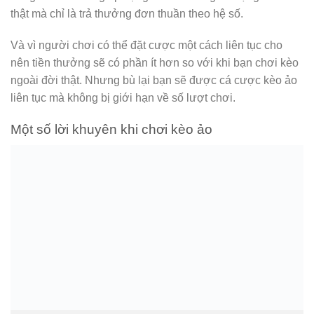
thật mà chỉ là trả thưởng đơn thuần theo hệ số.
Và vì người chơi có thể đặt cược một cách liên tục cho
nên tiền thưởng sẽ có phần ít hơn so với khi bạn chơi kèo
ngoài đời thật. Nhưng bù lại bạn sẽ được cá cược kèo ảo
liên tục mà không bị giới hạn về số lượt chơi.
Một số lời khuyên khi chơi kèo ảo