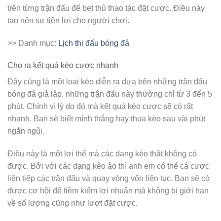
trên từng trận đấu để bet thủ thao tác đặt cược. Điều này
tạo nên sự tiện lợi cho người chơi.
>> Danh mục:
Lịch thi đấu bóng đá
Cho ra kết quả kèo cược nhanh
Đây cũng là một loại kèo diễn ra dựa trên những trận đấu
bóng đá giả lập, những trận đấu này thường chỉ từ 3 đến 5
phút. Chính vì lý do đó mà kết quả kèo cược sẽ có rất
nhanh. Bạn sẽ biết mình thắng hay thua kèo sau vài phút
ngắn ngủi.
Điều này là một lợi thế mà các dạng kèo thật không có
được. Bởi với các dạng kèo ảo thì anh em có thể cá cược
liên tiếp các trận đấu và quay vòng vốn liên tục. Bạn sẽ có
được cơ hội để tiềm kiếm lợi nhuận mà không bị giới hạn
về số lượng cũng như lượt đặt cược.