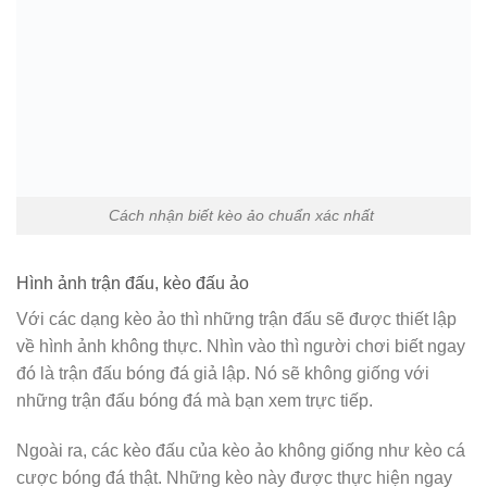
Cách nhận biết kèo ảo chuẩn xác nhất
Hình ảnh trận đấu, kèo đấu ảo
Với các dạng kèo ảo thì những trận đấu sẽ được thiết lập
về hình ảnh không thực. Nhìn vào thì người chơi biết ngay
đó là trận đấu bóng đá giả lập. Nó sẽ không giống với
những trận đấu bóng đá mà bạn xem trực tiếp.
Ngoài ra, các kèo đấu của kèo ảo không giống như kèo cá
cược bóng đá thật. Những kèo này được thực hiện ngay