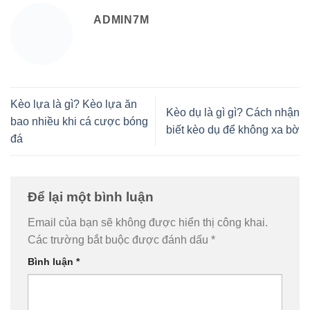
ADMIN7M
Kèo lựa là gì? Kèo lựa ăn
Kèo dụ là gì gì? Cách nhận
bao nhiều khi cá cược bóng
biết kèo dụ để không xa bờ
đá
Để lại một bình luận
Email của bạn sẽ không được hiển thị công khai.
Các trường bắt buộc được đánh dấu
*
Bình luận
*